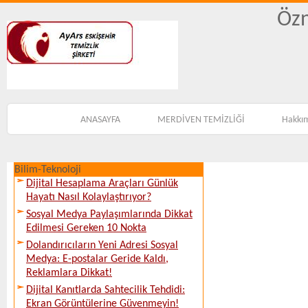
Özn
ANASAYFA
MERDİVEN TEMİZLİĞİ
Hakkı
Bilim-Teknoloji
Dijital Hesaplama Araçları Günlük
Hayatı Nasıl Kolaylaştırıyor?
Sosyal Medya Paylaşımlarında Dikkat
Edilmesi Gereken 10 Nokta
Dolandırıcıların Yeni Adresi Sosyal
Medya: E-postalar Geride Kaldı,
Reklamlara Dikkat!
Dijital Kanıtlarda Sahtecilik Tehdidi:
Ekran Görüntülerine Güvenmeyin!