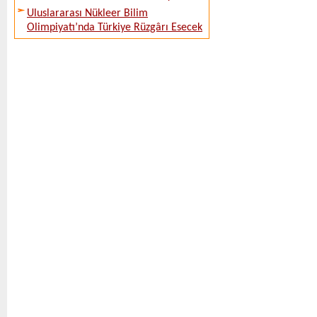
Uluslararası Nükleer Bilim
Olimpiyatı’nda Türkiye Rüzgârı Esecek