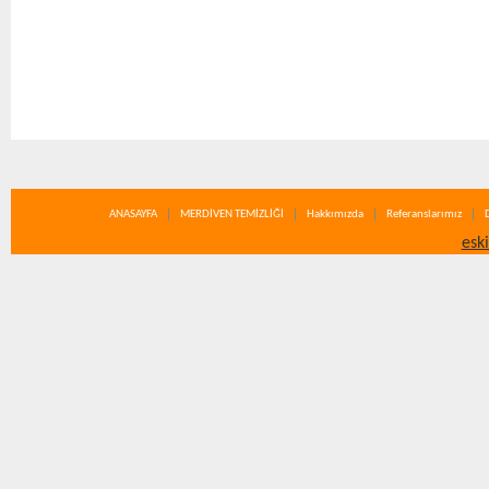
ANASAYFA
MERDİVEN TEMİZLİĞİ
Hakkımızda
Referanslarımız
esk