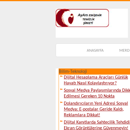
ANASAYFA
MERDİ
Bilim-Teknoloji
Dijital Hesaplama Araçları Günlük
Hayatı Nasıl Kolaylaştırıyor?
Sosyal Medya Paylaşımlarında Dik
Edilmesi Gereken 10 Nokta
Dolandırıcıların Yeni Adresi Sosyal
Medya: E-postalar Geride Kaldı,
Reklamlara Dikkat!
Dijital Kanıtlarda Sahtecilik Tehdidi
Ekran Görüntülerine Güvenmeyin!