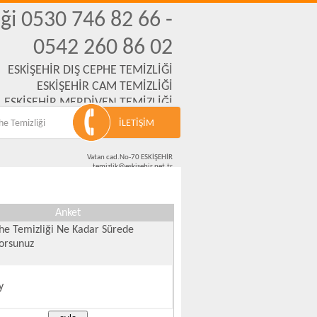
ği 0530 746 82 66 -
0542 260 86 02
ESKİŞEHİR DIŞ CEPHE TEMİZLİĞİ
ESKİŞEHİR CAM TEMİZLİĞİ
ESKİŞEHİR MERDİVEN TEMİZLİĞİ
,İNŞAAT,OFİS,OKUL TEMİZLİKLERİ
he Temizliği
İLETİŞİM
Vatan cad.No-70 ESKİŞEHİR
temizlik@eskisehir.net.tr
0501 666 94 21 - 0542 260 86 02 - 0530 746 82 66
Anket
he Temizliği Ne Kadar Sürede
yorsunuz
y