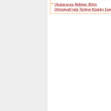
Uluslararası Nükleer Bilim
Olimpiyatı’nda Türkiye Rüzgârı Ese