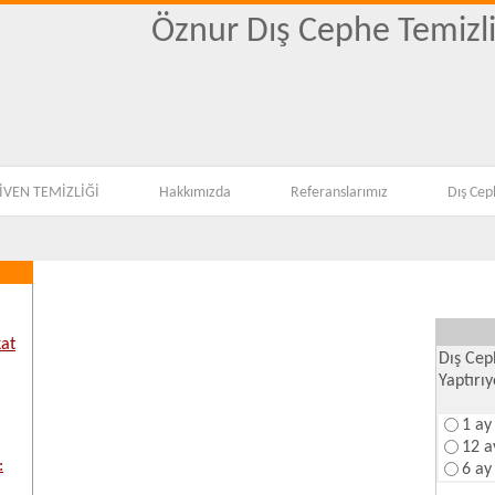
Öznur Dış Cephe Temizli
KOLTUK YIKAMA,EV
VEN TEMİZLİĞİ
Hakkımızda
Referanslarımız
Dış Cep
kat
Dış Cep
Yaptırı
1 ay
12 a
:
6 ay