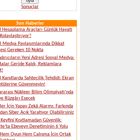
Sonuçlar
Son Haberler
al Hesaplama Araçları Günlük Hayatı
 Kolaylaştırıyor?
l Medya Paylaşımlarında Dikkat
esi Gereken 10 Nokta
dırıcıların Yeni Adresi Sosyal Medya:
talar Geride Kaldı, Reklamlara
t!
al Kanıtlarda Sahtecilik Tehdidi: Ekran
ntülerine Güvenmeyin!
ararası Nükleer Bilim Olimpiyatı’nda
ye Rüzgârı Esecek
tler İçin Yapay Zekâ Alarmı: Farkında
an Siber Açık Yaratıyor Olabilirsiniz
Keyfini Kısıtlamadan Güvenlik:
ite’ta Ebeveyn Denetiminin 6 Yolu
 Hem Oyun Hem Çalışma İçin Ortak