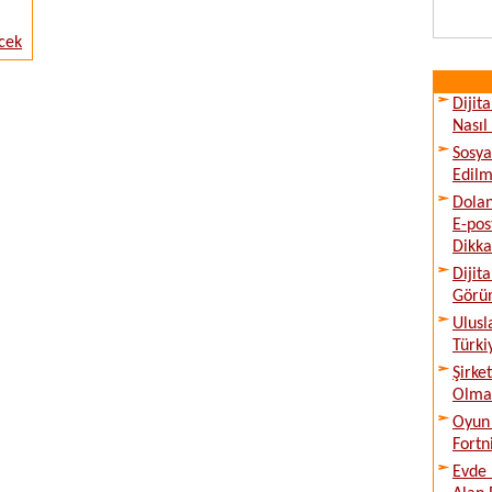
cek
Dijit
Nasıl
Sosya
Edilm
Dolan
E-pos
Dikka
Dijit
Görü
Ulusl
Türki
Şirke
Olmad
Oyun 
Fortn
Evde