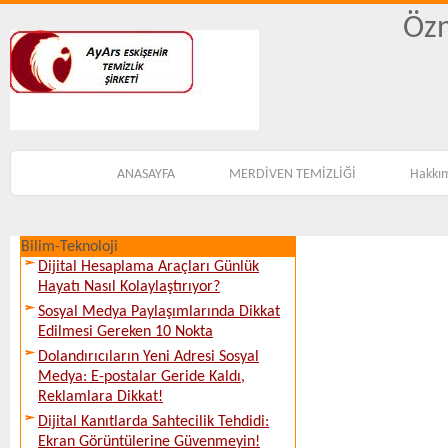
Özn
ANASAYFA
MERDİVEN TEMİZLİĞİ
Hakkı
Bilim-Teknoloji
Dijital Hesaplama Araçları Günlük
Hayatı Nasıl Kolaylaştırıyor?
Sosyal Medya Paylaşımlarında Dikkat
Edilmesi Gereken 10 Nokta
Dolandırıcıların Yeni Adresi Sosyal
Medya: E-postalar Geride Kaldı,
Reklamlara Dikkat!
Dijital Kanıtlarda Sahtecilik Tehdidi:
Ekran Görüntülerine Güvenmeyin!