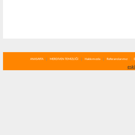
ANASAYFA
MERDİVEN TEMİZLİĞİ
Hakkımızda
Referanslarımız
esk