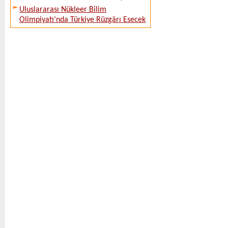
Uluslararası Nükleer Bilim
Olimpiyatı’nda Türkiye Rüzgârı Esecek