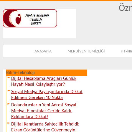
Özn
ANASAYFA
MERDİVEN TEMİZLİĞİ
Hakkı
Bilim-Teknoloji
Dijital Hesaplama Araçları Günlük
Hayatı Nasıl Kolaylaştırıyor?
Sosyal Medya Paylaşımlarında Dikkat
Edilmesi Gereken 10 Nokta
Dolandırıcıların Yeni Adresi Sosyal
Medya: E-postalar Geride Kaldı,
Reklamlara Dikkat!
Dijital Kanıtlarda Sahtecilik Tehdidi:
Ekran Görüntülerine Güvenmeyin!