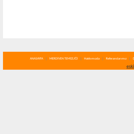
ANASAYFA
MERDİVEN TEMİZLİĞİ
Hakkımızda
Referanslarımız
esk