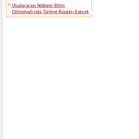
Uluslararası Nükleer Bilim
Olimpiyatı’nda Türkiye Rüzgârı Esecek