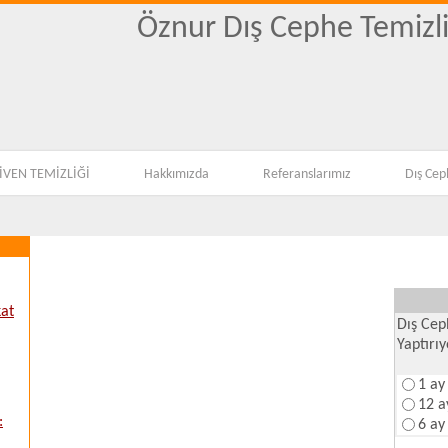
Öznur Dış Cephe Temizli
KOLTUK YIKAMA,EV
VEN TEMİZLİĞİ
Hakkımızda
Referanslarımız
Dış Cep
kat
Dış Cep
Yaptırı
1 ay
12 a
:
6 ay