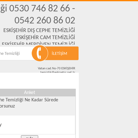
ği 0530 746 82 66 -
0542 260 86 02
ESKİŞEHİR DIŞ CEPHE TEMİZLİĞİ
ESKİŞEHİR CAM TEMİZLİĞİ
ESKİŞEHİR MERDİVEN TEMİZLİĞİ
,İNŞAAT,OFİS,OKUL TEMİZLİKLERİ
he Temizliği
İLETİŞİM
Vatan cad.No-70 ESKİŞEHİR
temizlik@eskisehir.net.tr
0501 666 94 21 - 0542 260 86 02 - 0530 746 82 66
Anket
he Temizliği Ne Kadar Sürede
yorsunuz
y