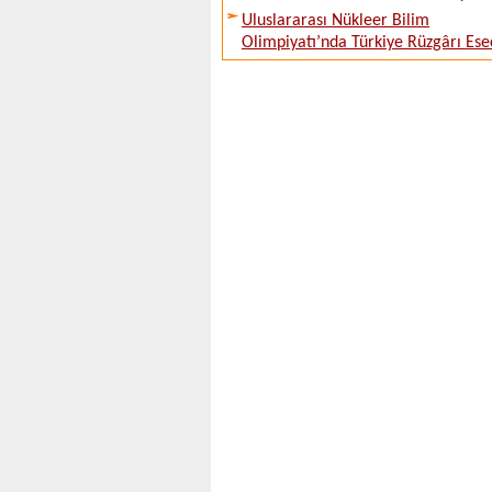
Uluslararası Nükleer Bilim
Olimpiyatı’nda Türkiye Rüzgârı Ese