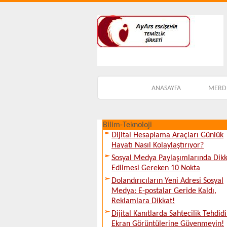
ANASAYFA
MERDİ
Bilim-Teknoloji
Dijital Hesaplama Araçları Günlük
Hayatı Nasıl Kolaylaştırıyor?
Sosyal Medya Paylaşımlarında Dik
Edilmesi Gereken 10 Nokta
Dolandırıcıların Yeni Adresi Sosyal
Medya: E-postalar Geride Kaldı,
Reklamlara Dikkat!
Dijital Kanıtlarda Sahtecilik Tehdidi
Ekran Görüntülerine Güvenmeyin!