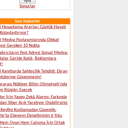
Sonuçlar
Son Haberler
al Hesaplama Araçları Günlük Hayatı
 Kolaylaştırıyor?
l Medya Paylaşımlarında Dikkat
esi Gereken 10 Nokta
dırıcıların Yeni Adresi Sosyal Medya:
talar Geride Kaldı, Reklamlara
t!
al Kanıtlarda Sahtecilik Tehdidi: Ekran
ntülerine Güvenmeyin!
ararası Nükleer Bilim Olimpiyatı’nda
ye Rüzgârı Esecek
tler İçin Yapay Zekâ Alarmı: Farkında
an Siber Açık Yaratıyor Olabilirsiniz
Keyfini Kısıtlamadan Güvenlik:
ite’ta Ebeveyn Denetiminin 6 Yolu
 Hem Oyun Hem Çalışma İçin Ortak