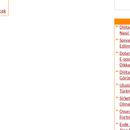
cek
Dijit
Nasıl
Sosya
Edilm
Dolan
E-pos
Dikka
Dijit
Görü
Ulusl
Türki
Şirke
Olmad
Oyun 
Fortn
Evde