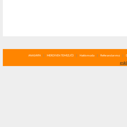
ANASAYFA
MERDİVEN TEMİZLİĞİ
Hakkımızda
Referanslarımız
esk