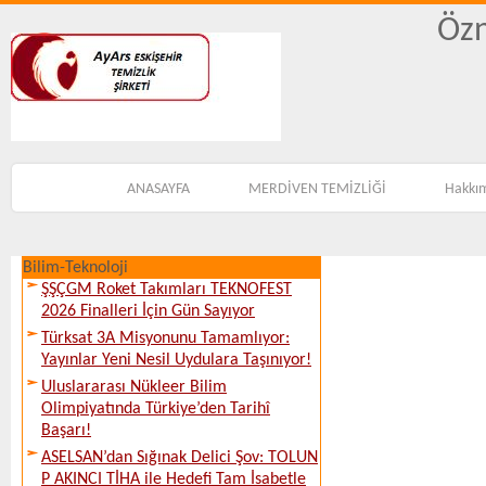
Özn
ANASAYFA
MERDİVEN TEMİZLİĞİ
Hakkı
Bilim-Teknoloji
ŞŞÇGM Roket Takımları TEKNOFEST
2026 Finalleri İçin Gün Sayıyor
Türksat 3A Misyonunu Tamamlıyor:
Yayınlar Yeni Nesil Uydulara Taşınıyor!
Uluslararası Nükleer Bilim
Olimpiyatında Türkiye’den Tarihî
Başarı!
ASELSAN’dan Sığınak Delici Şov: TOLUN
P AKINCI TİHA ile Hedefi Tam İsabetle