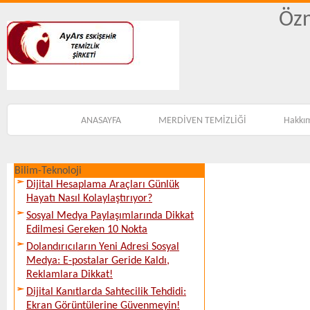
Özn
ANASAYFA
MERDİVEN TEMİZLİĞİ
Hakkı
Bilim-Teknoloji
Dijital Hesaplama Araçları Günlük
Hayatı Nasıl Kolaylaştırıyor?
Sosyal Medya Paylaşımlarında Dikkat
Edilmesi Gereken 10 Nokta
Dolandırıcıların Yeni Adresi Sosyal
Medya: E-postalar Geride Kaldı,
Reklamlara Dikkat!
Dijital Kanıtlarda Sahtecilik Tehdidi:
Ekran Görüntülerine Güvenmeyin!