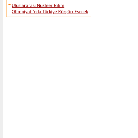
Uluslararası Nükleer Bilim
Olimpiyatı’nda Türkiye Rüzgârı Esecek