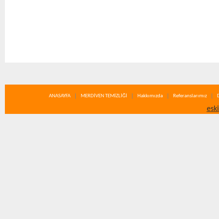
ANASAYFA
MERDİVEN TEMİZLİĞİ
Hakkımızda
Referanslarımız
esk