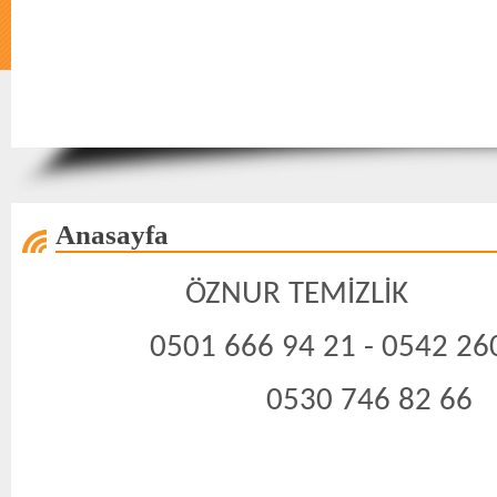
Anasayfa
ÖZNUR TEMİZLİK
0501 666 94 21 - 0542 26
0530 746 82 66